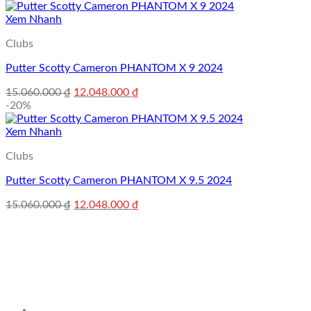
là:
tại
8.650.000 ₫.
là:
Xem Nhanh
6.920.000 ₫.
Clubs
Putter Scotty Cameron PHANTOM X 9 2024
Giá
Giá
15.060.000
₫
12.048.000
₫
gốc
hiện
-20%
là:
tại
15.060.000 ₫.
là:
Xem Nhanh
12.048.000 ₫.
Clubs
Putter Scotty Cameron PHANTOM X 9.5 2024
Giá
Giá
15.060.000
₫
12.048.000
₫
gốc
hiện
là:
tại
15.060.000 ₫.
là:
12.048.000 ₫.