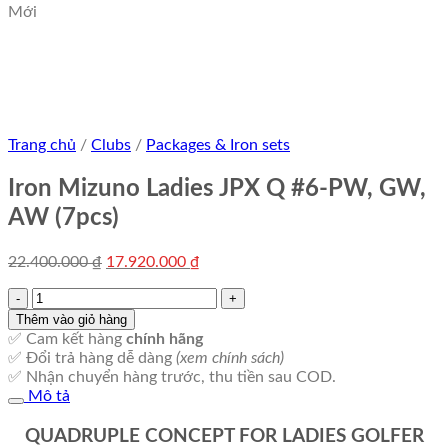
Mới
Trang chủ
/
Clubs
/
Packages & Iron sets
Iron Mizuno Ladies JPX Q #6-PW, GW,
AW (7pcs)
Giá
Giá
22.400.000
₫
17.920.000
₫
gốc
hiện
Iron
là:
tại
Mizuno
22.400.000 ₫.
là:
Thêm vào giỏ hàng
Ladies
17.920.000 ₫.
✅ Cam kết hàng
chính hãng
JPX
✅ Đổi trả hàng dễ dàng
(xem chính sách)
Q
✅ Nhận chuyển hàng trước, thu tiền sau COD.
#6-
Mô tả
PW,
GW,
QUADRUPLE CONCEPT FOR LADIES GOLFER
AW