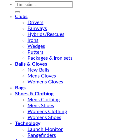
Tìm
kiếm:
Clubs
Drivers
Fairways
Hybrids/Rescues
Irons
Wedges
Putters
Packages & Iron sets
Balls & Gloves
New Balls
Mens Gloves
Womens Gloves
Bags
Shoes & Clothing
Mens Clothing
Mens Shoes
Womens Clothing
Womens Shoes
Technology
Launch Monitor
Rangefinders