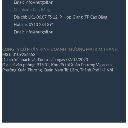
Email: info@hutgolf.vn​
Chi nhánh Cao Bằng
Địa chỉ: LK1-06,07 Tổ 12, P. Hợp Giang, TP Cao Bằng
Hotline: 0913 234 891
Email: info@hutgolf.vn
CÔNG TY CỔ PHẦN KINH DOANH THƯƠNG MẠI KIM THÀNH
MST: 0109256458
Do sở kế hoạch và đầu tư cấp ngày 07/07/2020
Địa chỉ văn phòng: BT5.01, Khu đô thị Xuân Phương Viglacera,
Phường Xuân Phương, Quận Nam Từ Liêm, Thành Phố Hà Nội