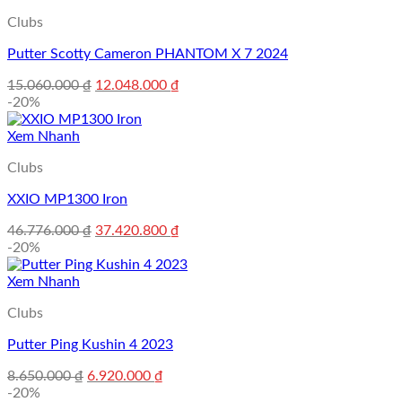
15.600.000 ₫.
Clubs
Putter Scotty Cameron PHANTOM X 7 2024
Giá
Giá
15.060.000
₫
12.048.000
₫
gốc
hiện
-20%
là:
tại
15.060.000 ₫.
là:
Xem Nhanh
12.048.000 ₫.
Clubs
XXIO MP1300 Iron
Giá
Giá
46.776.000
₫
37.420.800
₫
gốc
hiện
-20%
là:
tại
46.776.000 ₫.
là:
Xem Nhanh
37.420.800 ₫.
Clubs
Putter Ping Kushin 4 2023
Giá
Giá
8.650.000
₫
6.920.000
₫
gốc
hiện
-20%