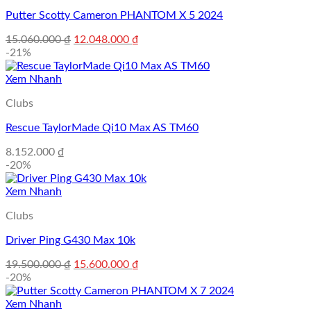
Putter Scotty Cameron PHANTOM X 5 2024
Giá
Giá
15.060.000
₫
12.048.000
₫
gốc
hiện
-21%
là:
tại
15.060.000 ₫.
là:
Xem Nhanh
12.048.000 ₫.
Clubs
Rescue TaylorMade Qi10 Max AS TM60
8.152.000
₫
-20%
Xem Nhanh
Clubs
Driver Ping G430 Max 10k
Giá
Giá
19.500.000
₫
15.600.000
₫
gốc
hiện
-20%
là:
tại
19.500.000 ₫.
là:
Xem Nhanh