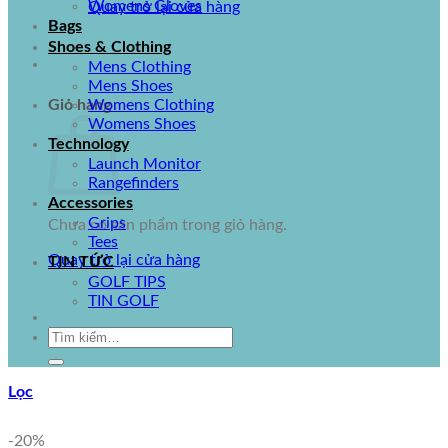
Womens Gloves
Quay trở lại cửa hàng
Bags
Shoes & Clothing
Mens Clothing
Mens Shoes
Giỏ hàng
Womens Clothing
Womens Shoes
Technology
Launch Monitor
Rangefinders
Accessories
Grips
Chưa có sản phẩm trong giỏ hàng.
Tees
Quay trở lại cửa hàng
TIN TỨC
GOLF TIPS
TIN GOLF
Tìm
kiếm:
Lọc
-20%