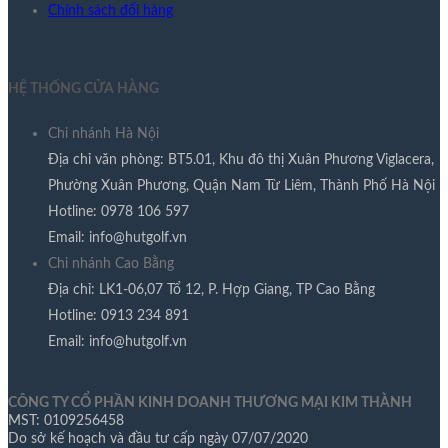
Chính sách đổi hàng
HỆ THỐNG CỬA HÀNG
Chi nhánh Hà Nội
Địa chỉ văn phòng: BT5.01, Khu đô thị Xuân Phương Viglacera,
Phường Xuân Phương, Quận Nam Từ Liêm, Thành Phố Hà Nội
Hotline: 0978 106 597​
Email: info@hutgolf.vn​
Chi nhánh Cao Bằng
Địa chỉ: LK1-06,07 Tổ 12, P. Hợp Giang, TP Cao Bằng
Hotline: 0913 234 891
Email: info@hutgolf.vn
CÔNG TY CỔ PHẦN KINH DOANH THƯƠNG MẠI KIM THÀNH
MST: 0109256458
Do sở kế hoạch và đầu tư cấp ngày 07/07/2020