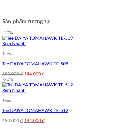
Sản phẩm tương tự
-20%
Xem Nhanh
Tees
Tee DAIYA TOMAHAWK TE-509
Giá
Giá
180.000
₫
144.000
₫
gốc
hiện
-20%
là:
tại
180.000 ₫.
là:
Xem Nhanh
144.000 ₫.
Tees
Tee DAIYA TOMAHAWK TE-512
Giá
Giá
180.000
₫
144.000
₫
gốc
hiện