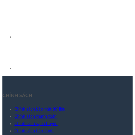
là:
tại
180.000 ₫.
là:
144.000 ₫.
CHÍNH SÁCH
Chính sách bảo mật dữ liệu
Chính sách thanh toán
Chính sách vận chuyển
Chính sách bảo hành