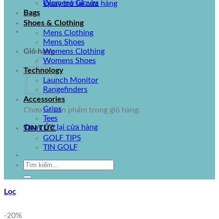
Womens Gloves
Quay trở lại cửa hàng
Bags
Shoes & Clothing
Mens Clothing
Mens Shoes
Giỏ hàng
Womens Clothing
Womens Shoes
Technology
Launch Monitor
Rangefinders
Accessories
Grips
Chưa có sản phẩm trong giỏ hàng.
Tees
Quay trở lại cửa hàng
TIN TỨC
GOLF TIPS
TIN GOLF
Tìm
kiếm:
Lọc
-20%