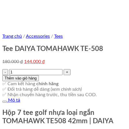
Trang chủ
/
Accessories
/
Tees
Tee DAIYA TOMAHAWK TE-508
Giá
Giá
180.000
₫
144.000
₫
gốc
hiện
Tee
là:
tại
DAIYA
180.000 ₫.
là:
Thêm vào giỏ hàng
TOMAHAWK
144.000 ₫.
✅ Cam kết hàng
chính hãng
TE-
✅ Đổi trả hàng dễ dàng
(xem chính sách)
508
✅ Nhận chuyển hàng trước, thu tiền sau COD.
số
Mô tả
lượng
Hộp 7 tee golf nhựa loại ngắn
TOMAHAWK TE508 42mm | DAIYA