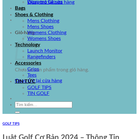
Womens Gloves
Quay trở lại cửa hàng
Bags
Shoes & Clothing
Mens Clothing
Mens Shoes
Giỏ hàng
Womens Clothing
Womens Shoes
Technology
Launch Monitor
Rangefinders
Accessories
Grips
Chưa có sản phẩm trong giỏ hàng.
Tees
Quay trở lại cửa hàng
TIN TỨC
GOLF TIPS
TIN GOLF
Tìm
kiếm:
GOLF TIPS
Luật Golf Cơ Bản 2024 – Thông Tin