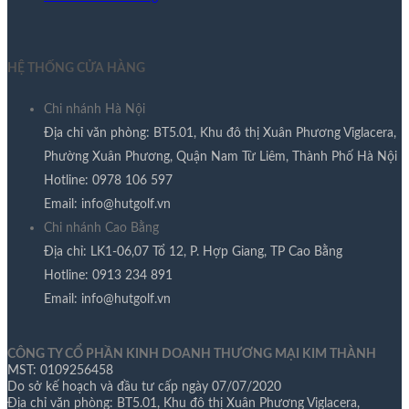
HỆ THỐNG CỬA HÀNG
Chi nhánh Hà Nội
Địa chỉ văn phòng: BT5.01, Khu đô thị Xuân Phương Viglacera,
Phường Xuân Phương, Quận Nam Từ Liêm, Thành Phố Hà Nội
Hotline: 0978 106 597​
Email: info@hutgolf.vn​
Chi nhánh Cao Bằng
Địa chỉ: LK1-06,07 Tổ 12, P. Hợp Giang, TP Cao Bằng
Hotline: 0913 234 891
Email: info@hutgolf.vn
CÔNG TY CỔ PHẦN KINH DOANH THƯƠNG MẠI KIM THÀNH
MST: 0109256458
Do sở kế hoạch và đầu tư cấp ngày 07/07/2020
Địa chỉ văn phòng: BT5.01, Khu đô thị Xuân Phương Viglacera,