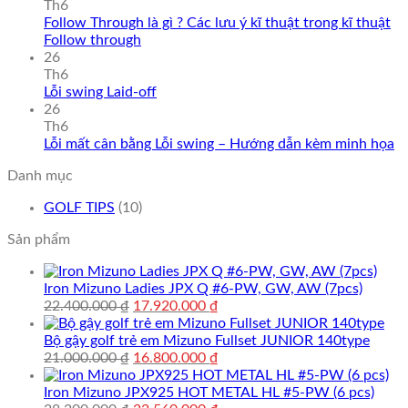
Th6
Follow Through là gì ? Các lưu ý kĩ thuật trong kĩ thuật
Follow through
26
Th6
Lỗi swing Laid-off
26
Th6
Lỗi mất cân bằng Lỗi swing – Hướng dẫn kèm minh họa
Danh mục
GOLF TIPS
(10)
Sản phẩm
Iron Mizuno Ladies JPX Q #6-PW, GW, AW (7pcs)
Giá
Giá
22.400.000
₫
17.920.000
₫
gốc
hiện
là:
tại
Bộ gậy golf trẻ em Mizuno Fullset JUNIOR 140type
22.400.000 ₫.
Giá
là:
Giá
21.000.000
₫
16.800.000
₫
gốc
17.920.000 ₫.
hiện
là:
tại
Iron Mizuno JPX925 HOT METAL HL #5-PW (6 pcs)