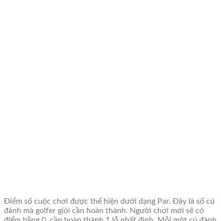
Điểm số cuộc chơi được thể hiện dưới dạng Par. Đây là số cú
đánh mà golfer giỏi cần hoàn thành. Người chơi mới sẽ có
điểm bằng 0, cần hoàn thành 1 lỗ nhất định. Mỗi một cú đánh