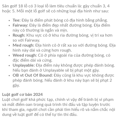
Sân golf 18 lỗ có 3 loại lỗ làm tiêu chuẩn là: gậy chuẩn 3, 4
hoặc 5. Mỗi một lỗ golf sẽ có những loại địa hình như sau:
Tee:
Đây là điểm phát bóng có địa hình bằng phẳng.
Fairway:
Đây là điểm đẹp nhất đường bóng. Địa điểm
này cỏ thường là ngắn và mịn.
Rough:
Khu vực cỏ ở khu rìa đường bóng, vị trí xa hơn
so với Fairway.
Med rough:
Địa hình cỏ ở rất xa so với đường bóng. Địa
hình này dài và cứng hơn rough.
Weed rough:
Cỏ ở phía ngoài rìa của đường bóng, có
đặc điểm dài và cứng.
Unplayable:
Địa điểm này không được phép đánh bóng.
Nếu bạn đánh ở Unplayable sẽ bị phạt một gậy.
OB vt Out Of Bound:
Đây cũng là khu vực không được
phép đánh bóng. Nếu đánh ở khu này bạn sẽ bị phạt 2
gậy.
Luật golf cơ bản 2024
Luật chơi golf khá phức tạp, chính vì vậy để tránh bị vi phạm
và mất điểm oan trong quá trình thi đấu và tập luyện trước
khi tham gia, người chơi cần phải tìm hiểu rõ và nắm chắc nội
dung về luật golf để có thể tự tin thi đấu.