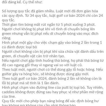
đổi đáng kể. Cụ thể như:
Số lượng quy tắc đã giảm nhiều. Luật mới đã đơn giản hóa
các quy định. Từ 34 quy tắc, luật golf cơ bản 2024 chỉ còn 24
quy tắc.
Thời gian tìm bóng mất rút ngắn từ 5 phút xuống 3 phút.
Người chơi không bị phạt khi vô tình di chuyển bóng lên
green nhưng vẫn bị phạt nếu di chuyển bóng vào mục đích
riêng.
Hình phạt một gậy cho việc chạm gậy vào bóng 2 lần trong 1
cú đánh được loại bỏ
Người chơi không còn bị phạt khi sửa chữa vật đánh dấu trên
green, di chuyển vật cản trở nhân tạo.
Nếu người chơi gặp tình huống thả bóng, họ phải thả bóng từ
độ cao ngang gối thay vì ngang vai so với luật cũ.
Theo luật mới, người chơi có thể dùng gậy lỗ hoặc hỏng. Nếu
golfer gây ra hỏng hóc, sẽ không được dùng gậy mới.
Theo luật golf cơ bản 2024, đánh bóng 2 lần sẽ không còn là
lỗi bị phạt mà sẽ tính là 1 lần đánh.
Hình phạt chạm vào đường line của putt bị loại bỏ. Tuy nhiên,
caddies không được đứng sau hay phục vị như phần mở rộng
của line.
Quy tắc mới cho phép bạn nâng bóng để xác định bóng hư
hay không mà không còn cần phải thông báo.